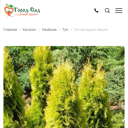
Главная
—
Каталог
—
Хвойные
—
Туя
—
Туя западная Мария