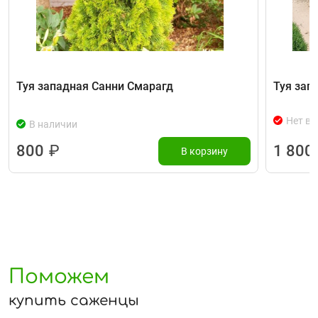
Туя западная Санни Смарагд
Туя зап
Нет в 
В наличии
800
₽
1 800
В корзину
Поможем
купить саженцы