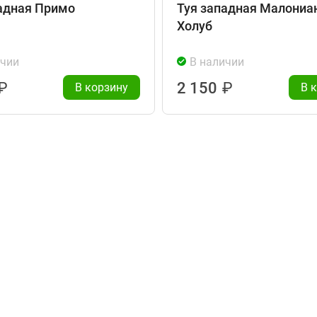
адная Примо
Туя западная Малониа
Холуб
ичии
В наличии
₽
2 150
₽
В корзину
В 