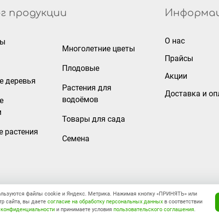
г продукции
Информа
О нас
ры
Многолетние цветы
Прайсы
Плодовые
Акции
е деревья
Растения для
Доставка и оп
водоёмов
е
и
Товары для сада
е растения
Семена
ользуются файлы cookie и Яндекс. Метрика. Нажимая кнопку «ПРИНЯТЬ» или
Правовая информация
р сайта, вы даете
согласие на обработку персональных данных
в соответствии
 конфиденциальности
и принимаете условия
пользовательского соглашения
.