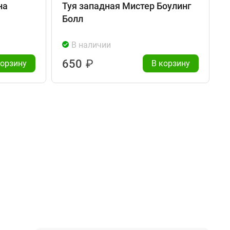
на
Туя западная Мистер Боулинг
Болл
В наличии
650
₽
корзину
В корзину