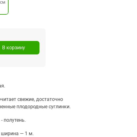
+см
В корзину
я.
читает свежие, достаточно
енные плодородные суглинки.
 - полутень.
, ширина — 1 м.