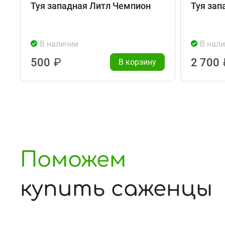
Туя западная Литл Чемпион
Туя зап
В наличии
В нал
500
₽
2 700
В корзину
Поможем
купить саженцы