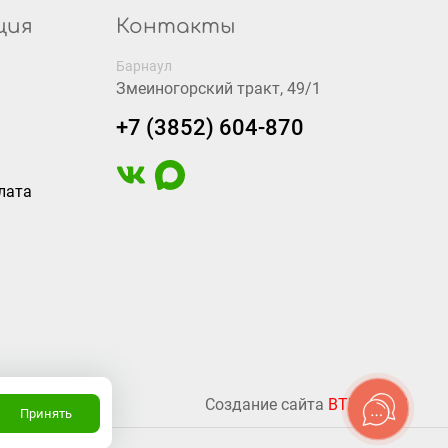
ция
Контакты
Барнаул
Змеиногорский тракт, 49/1
+7 (3852) 604-870
лата
Создание сайта
BTB Digital
Принять