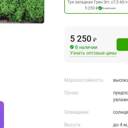
Туя западная Грин Эгг, c7,5 40/
5 250 ₽
В наличии
5 250
₽
В наличии
Узнать оптовые цены
Морозостойкость:
высока
Почва:
предпо
увлажн
Освещение:
солнце
Высота:
до 4 м