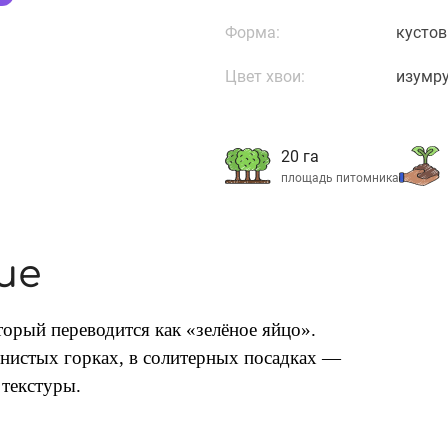
Форма:
кустов
Цвет хвои:
изумру
20 га
площадь питомника
ие
торый переводится как «зелёное яйцо».
енистых горках, в солитерных посадках —
 текстуры.