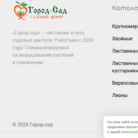
Катало
Крупноме
«Город-сад» — питомник и сеть
Хвойные
садовых центров. Работаем с 2004
года. Специализируемся
Лиственны
на выращивании растений
и озеленении
Лиственны
кустарник
Вересковы
Лианы
На этом сайте исп
© 2026 Город-сад
продолжая просмот
с нашей
политикой