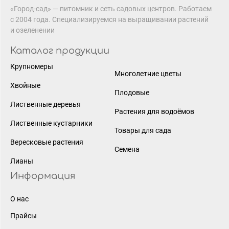
«Город-сад» — питомник и сеть садовых центров. Работаем
с 2004 года. Специализируемся на выращивании растений
и озеленении
Каталог продукции
Крупномеры
Многолетние цветы
Хвойные
Плодовые
Лиственные деревья
Растения для водоёмов
Лиственные кустарники
Товары для сада
Вересковые растения
Семена
Лианы
Информация
О нас
Прайсы