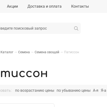
Акции
Доставка и оплата
Контакты
Каталог
—
Семена
—
Семена овощей
—
Патиссон
тиссон
овать:
по возрастанию цены
по убыванию цены
А-я
Я-а