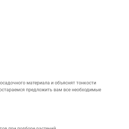
посадочного материала и объяснят тонкости
 постараемся предложить вам все необходимые
ов при подборе растений