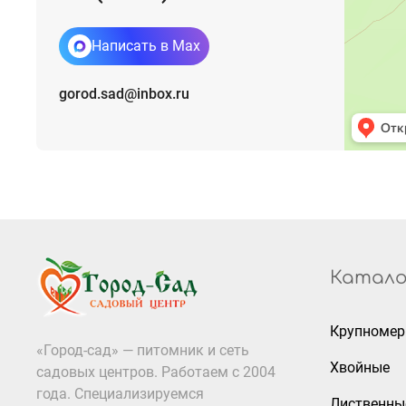
Написать в Max
gorod.sad@inbox.ru
Катало
Крупноме
«Город-сад» — питомник и сеть
Хвойные
садовых центров. Работаем с 2004
года. Специализируемся
Лиственны