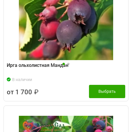
Ирга ольхолистная Мандан
В наличии
от 1 700
₽
Выбрать