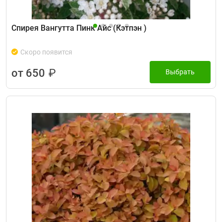
Спирея Вангутта Пинк Айс (Кэтпэн )
Скоро появится
от 650
₽
Выбрать