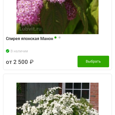
Спирея японская Манон
В наличии
от 2 500
₽
Выбрать