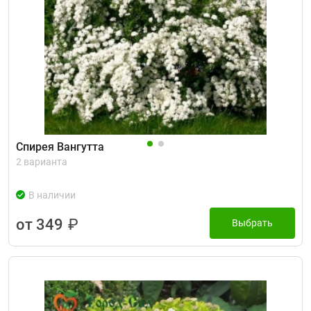
Спирея Вангутта
2 варианта
В наличии
от 349
₽
Выбрать