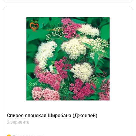
Спирея японская Широбана (Дженпей)
2 варианта