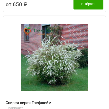
от 650
₽
Выбрать
Спирея серая Грефшейм
3 варианта