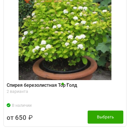
Спирея березолистная Тор Голд
2 варианта
В наличии
от 650
₽
Выбрать