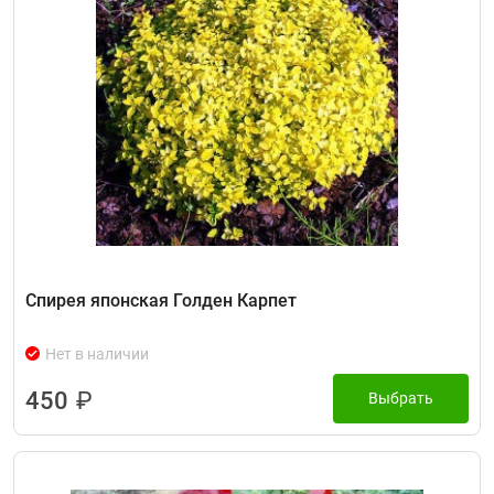
Спирея японская Голден Карпет
Нет в наличии
450
₽
Выбрать