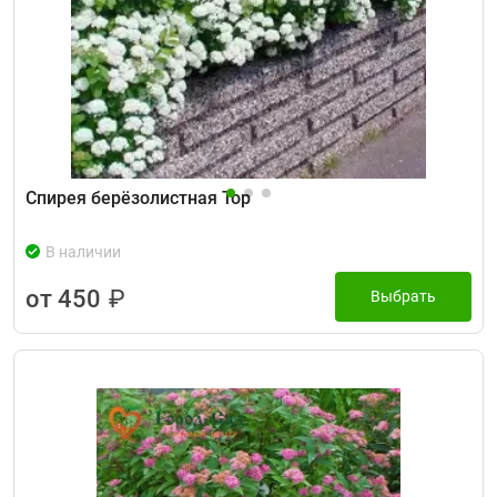
Спирея берёзолистная Тор
В наличии
от 450
₽
Выбрать