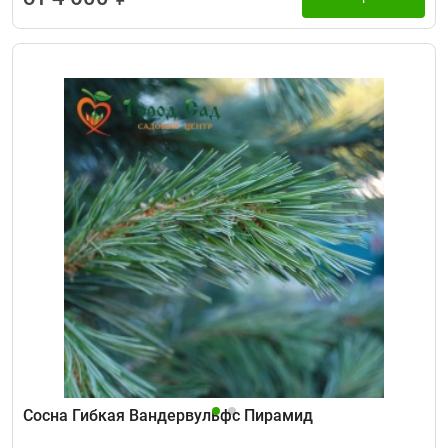
Сосна Гибкая Вандервульфс Пирамид