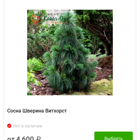
Сосна Шверина Витхорст
Нет в наличии
от 4 600
₽
Выбрать