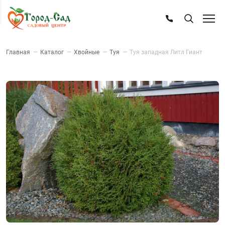
Главная
—
Каталог
—
Хвойные
—
Туя
—
Туя западная Литл Гиант