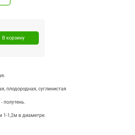
В корзину
я.
я, плодородная, суглинистая
 - полутень.
 и 1-1,2м в диаметре.