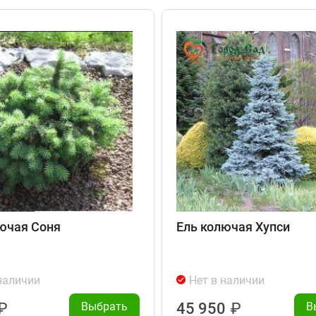
ючая Соня
Ель колючая Хупси
наличии
Нет в наличии
₽
Выбрать
45 950
₽
В