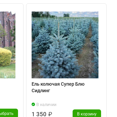
Ель колючая Супер Блю
Сидлинг
В наличии
ыбрать
1 350
₽
В корзину