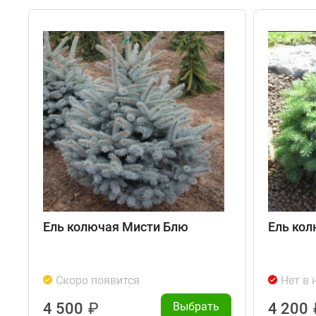
Ель колючая Мисти Блю
Ель кол
Скоро появится
Нет в 
4 500
₽
Выбрать
4 200