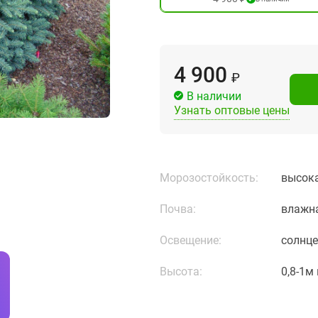
4 900
₽
В наличии
Узнать оптовые цены
Морозостойкость:
высока
Почва:
влажна
Освещение:
солнце
Высота:
0,8-1м