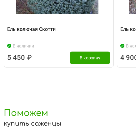
Ель колючая Скотти
Ель кол
В наличии
В нали
5 450
₽
4 900
В корзину
Поможем
купить саженцы