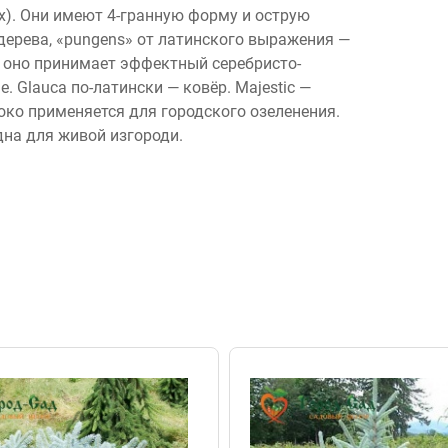
их). Они имеют 4-гранную форму и острую
дерева, «pungens» от латинского выражения —
и оно принимает эффектный серебристо-
. Glauca по-латински — ковёр. Majestic —
око применяется для городского озеленения.
на для живой изгороди.