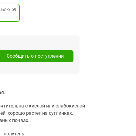
 Блю, р9
Сообщить о поступлении
я.
чтительна с кислой или слабокислой
ей, хорошо растёт на суглинках,
аных почвах.
 - полутень.