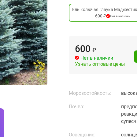
Ель колючая Глаука Маджестик
600 ₽
Нет в наличии
600
₽
Нет в наличии
Узнать оптовые цены
Морозостойкость:
высока
Почва:
предпо
реакци
супесч
Освещение:
солнце