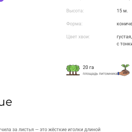
Высота:
15 м.
Форма:
кониче
Цвет хвои:
густая
с тонк
20 га
площадь питомника
ие
лучила за листья — это жёсткие иголки длиной