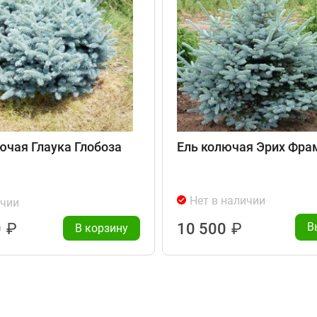
ючая Глаука Глобоза
Ель колючая Эрих Фра
Нет в наличии
ичии
0
₽
10 500
₽
В
В корзину