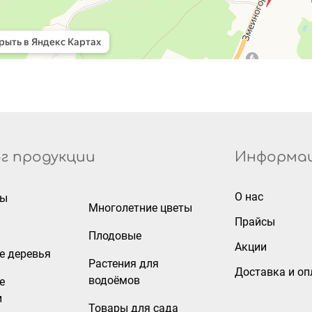
г продукции
Информа
О нас
ры
Многолетние цветы
Прайсы
Плодовые
Акции
е деревья
Растения для
Доставка и оп
водоёмов
е
и
Товары для сада