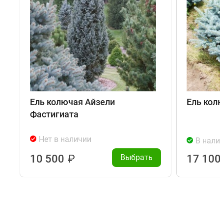
Ель колючая Айзели
Ель кол
Фастигиата
Нет в наличии
В нал
10 500
₽
Выбрать
17 10