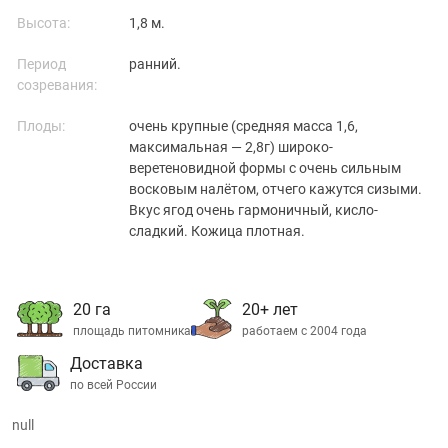
Высота:
1,8 м.
Период
ранний.
созревания:
Плоды:
очень крупные (средняя масса 1,6,
максимальная — 2,8г) широко-
веретеновидной формы с очень сильным
восковым налётом, отчего кажутся сизыми.
Вкус ягод очень гармоничный, кисло-
сладкий. Кожица плотная.
20 га
20+ лет
площадь питомника
работаем с 2004 года
Доставка
по всей России
null