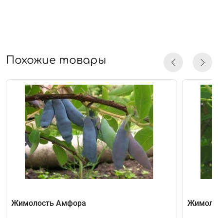
Похожие товары
Жимолость Амфора
Жимолос