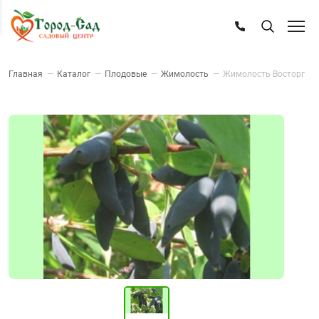
Главная
—
Каталог
—
Плодовые
—
Жимолость
—
Жимолость Восторг