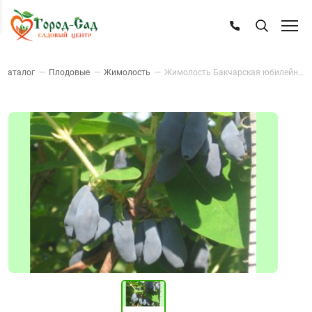
Каталог
—
Плодовые
—
Жимолость
—
Жимолость Бакчарская юбилейная