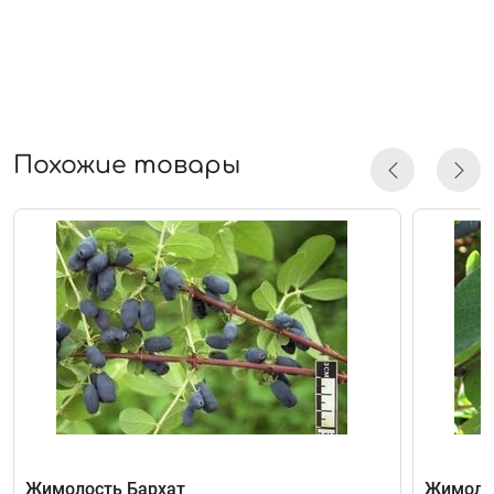
Похожие товары
Жимолость Бархат
Жимоло