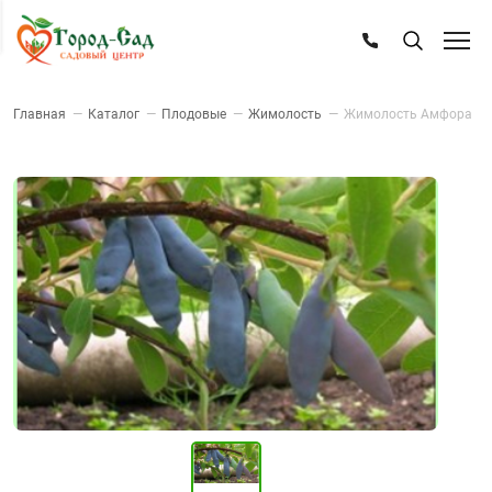
Главная
—
Каталог
—
Плодовые
—
Жимолость
—
Жимолость Амфора