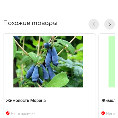
Похожие товары
Жимолость Морена
Жимолос
Нет в наличии
Нет в 