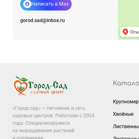
Написать в Max
gorod.sad@inbox.ru
Катало
Крупноме
«Город-сад» — питомник и сеть
Хвойные
садовых центров. Работаем с 2004
года. Специализируемся
Лиственны
на выращивании растений
и озеленении
Лиственны