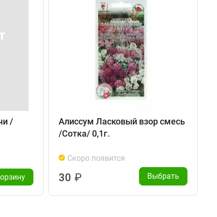
и /
Алиссум Ласковый взор смесь
/Сотка/ 0,1г.
с
Скоро появится
30
₽
Выбрать
корзину