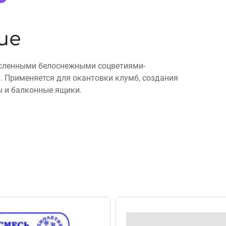
ие
исленными белоснежными соцветиями-
 Применяется для окантовки клумб, создания
ы и балконные ящики.