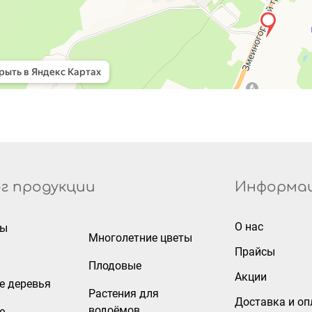
г продукции
Информа
О нас
ры
Многолетние цветы
Прайсы
Плодовые
Акции
е деревья
Растения для
Доставка и оп
водоёмов
е