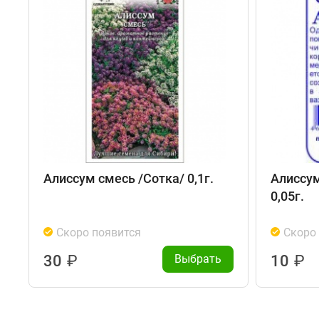
Алиссум смесь /Сотка/ 0,1г.
Алиссум
0,05г.
Скоро появится
Скоро
30
₽
Выбрать
10
₽