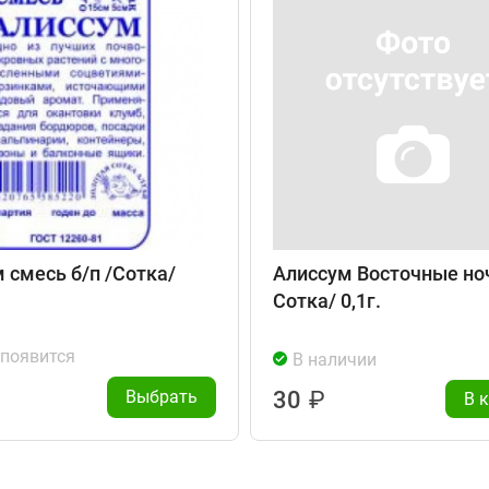
 смесь б/п /Сотка/
Алиссум Восточные ноч
Сотка/ 0,1г.
 появится
В наличии
Выбрать
30
₽
В 