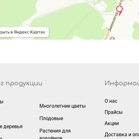
г продукции
Информа
О нас
ры
Многолетние цветы
Прайсы
Плодовые
Акции
е деревья
Растения для
Доставка и оп
водоёмов
е