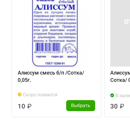
Алиссум смесь б/п /Сотка/
Алиссум
0,05г.
Сотка/ 0
Скоро появится
В нал
10
₽
Выбрать
30
₽