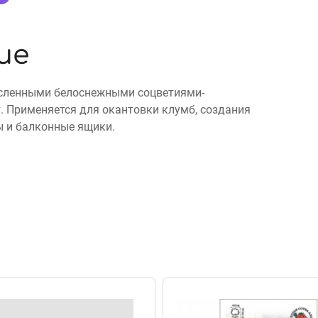
ие
исленными белоснежными соцветиями-
 Применяется для окантовки клумб, создания
ы и балконные ящики.