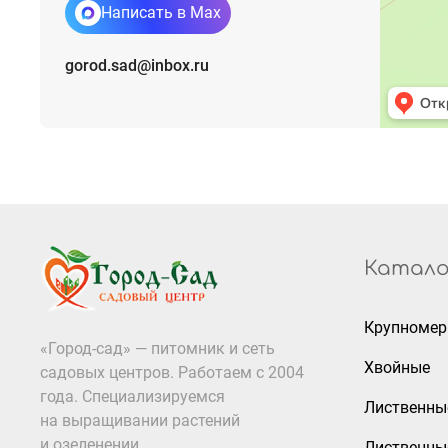
Написать в Max
gorod.sad@inbox.ru
Катало
Крупноме
«Город-сад» — питомник и сеть
Хвойные
садовых центров. Работаем с 2004
года. Специализируемся
Лиственны
на выращивании растений
и озеленении
Лиственны