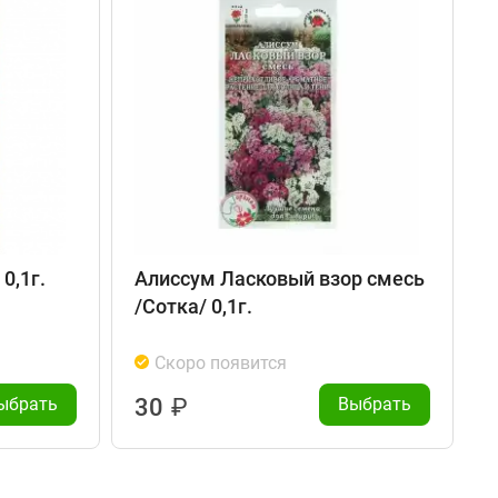
0,1г.
Алиссум Ласковый взор смесь
/Сотка/ 0,1г.
С
Скоро появится
ыбрать
30
₽
Выбрать