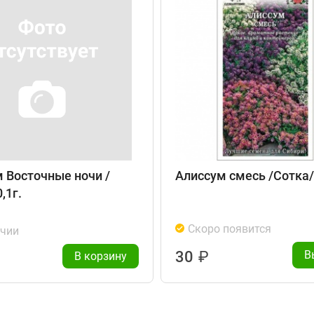
 Восточные ночи /
Алиссум смесь /Сотка/ 
,1г.
Скоро появится
ичии
30
₽
В
В корзину