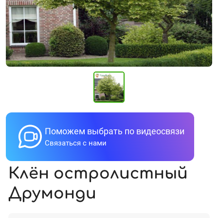
Поможем выбрать по видеосвязи
Связаться с нами
Клён остролистный
Друмонди