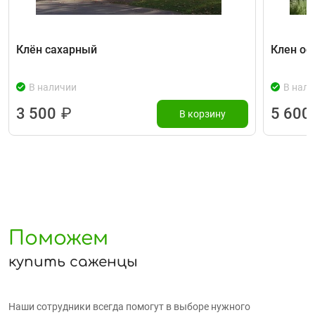
Клён сахарный
Клен ос
В наличии
В нали
3 500
₽
5 600
В корзину
Поможем
купить саженцы
Наши сотрудники всегда помогут в выборе нужного