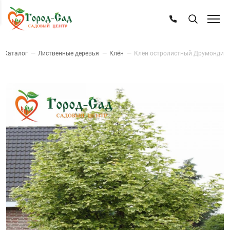
—
Каталог
—
Лиственные деревья
—
Клён
—
Клён остролистный Друмонди