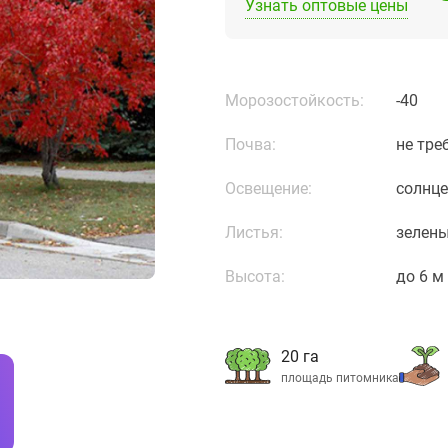
Узнать оптовые цены
Морозостойкость:
-40
Почва:
не тре
Освещение:
солнце
Листья:
зелены
Высота:
до 6 м
20 га
площадь питомника