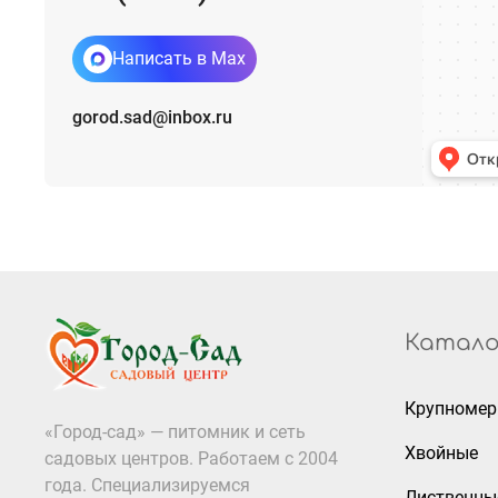
Написать в Max
gorod.sad@inbox.ru
Катало
Крупноме
«Город-сад» — питомник и сеть
Хвойные
садовых центров. Работаем с 2004
года. Специализируемся
Лиственны