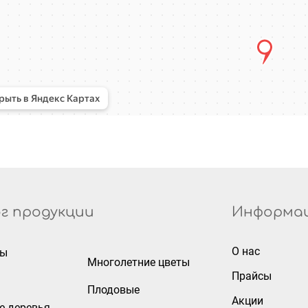
г продукции
Информа
О нас
ры
Многолетние цветы
Прайсы
Плодовые
Акции
е деревья