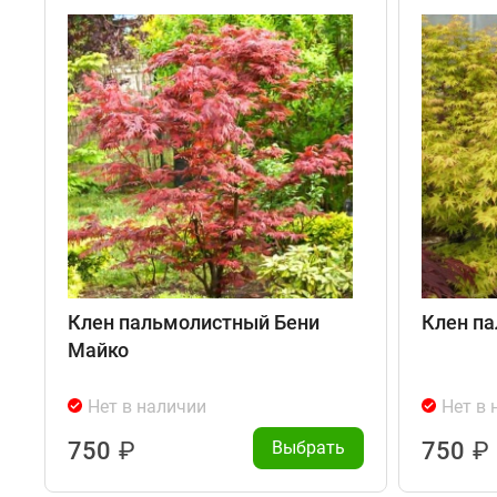
Клен пальмолистный Бени
Клен па
Майко
Нет в наличии
Нет в 
750
₽
Выбрать
750
₽