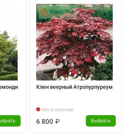
румонди
Клен веерный Атропурпуреум
Нет в наличии
ыбрать
6 800
₽
Выбрать