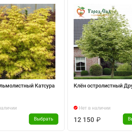
льмолистный Катсура
Клён остролистный Д
наличии
Нет в наличии
Выбрать
12 150
₽
В