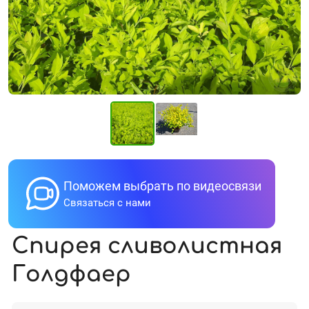
Поможем выбрать по видеосвязи
Связаться с нами
Спирея сливолистная
Голдфаер