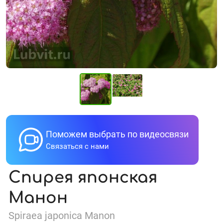
Поможем выбрать по видеосвязи
Связаться с нами
Спирея японская
Манон
Spiraea japonica Manon