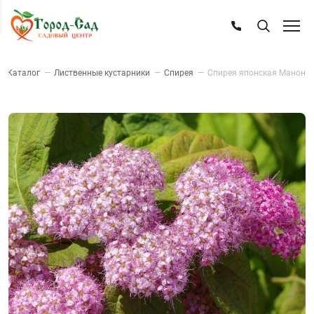
—
Каталог
—
Лиственные кустарники
—
Спирея
—
Спирея японская Манон