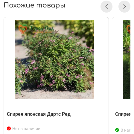
Похожие товары
Спирея японская Дартс Ред
Спирея 
Нет в наличии
В нали