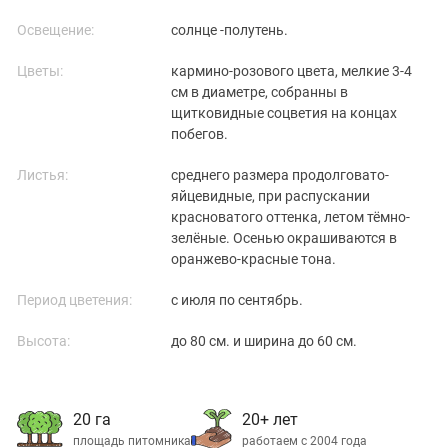
Освещение:
солнце -полутень.
Цветы:
кармино-розового цвета, мелкие 3-4
см в диаметре, собранны в
щитковидные соцветия на концах
побегов.
Листья:
среднего размера продолговато-
яйцевидные, при распускании
красноватого оттенка, летом тёмно-
зелёные. Осенью окрашиваются в
оранжево-красные тона.
Период цветения:
с июля по сентябрь.
Высота:
до 80 см. и ширина до 60 см.
20 га
20+ лет
площадь питомника
работаем с 2004 года