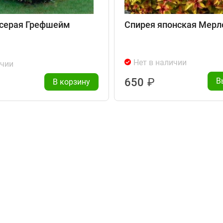
 серая Грефшейм
Спирея японская Мерл
Нет в наличии
ичии
650
₽
В
В корзину