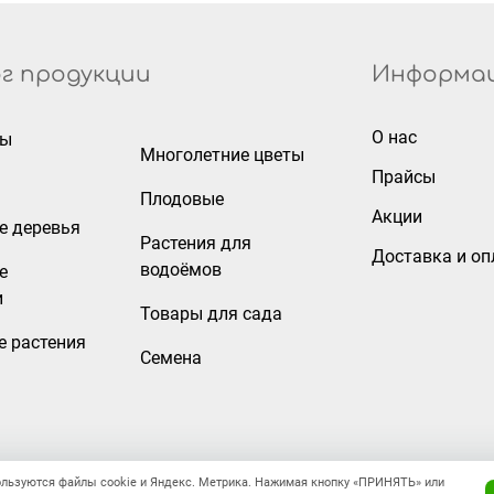
г продукции
Информа
О нас
ры
Многолетние цветы
Прайсы
Плодовые
Акции
е деревья
Растения для
Доставка и оп
водоёмов
е
и
Товары для сада
е растения
Семена
ользуются файлы cookie и Яндекс. Метрика. Нажимая кнопку «ПРИНЯТЬ» или
Правовая информация