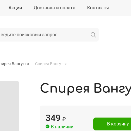
Акции
Доставка и оплата
Контакты
пирея Вангутта
—
Спирея Вангутта
Спирея Ванг
349
₽
В корзину
В наличии