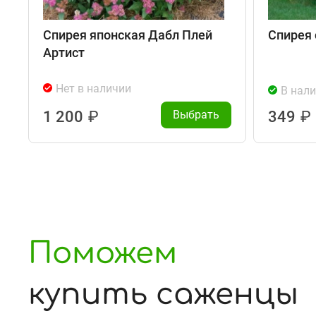
Спирея японская Дабл Плей
Спирея
Артист
Нет в наличии
В нал
1 200
₽
Выбрать
349
₽
Поможем
купить саженцы