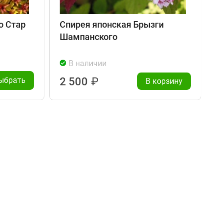
о Стар
Спирея японская Брызги
Шампанского
В наличии
ыбрать
2 500
₽
В корзину