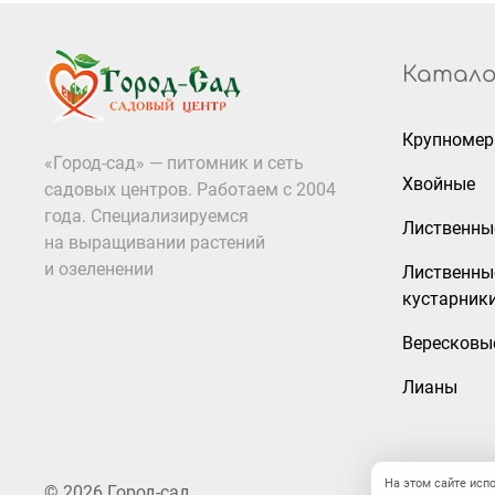
Катало
Крупноме
«Город-сад» — питомник и сеть
Хвойные
садовых центров. Работаем с 2004
года. Специализируемся
Лиственны
на выращивании растений
и озеленении
Лиственны
кустарник
Вересковы
Лианы
На этом сайте исп
© 2026 Город-сад