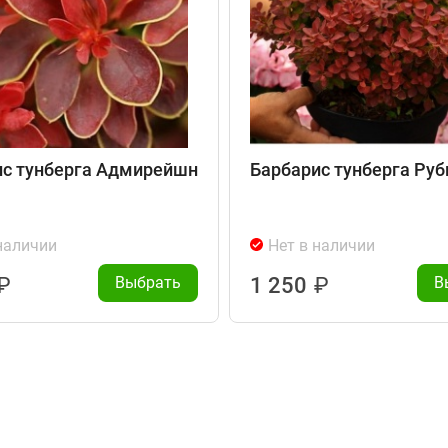
ис тунберга Адмирейшн
Барбарис тунберга Руб
наличии
Нет в наличии
₽
Выбрать
1 250
₽
В