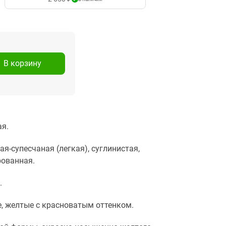
В корзину
я.
ая-супесчаная (легкая), суглинистая,
ованная.
.
, желтые с красноватым оттенком.