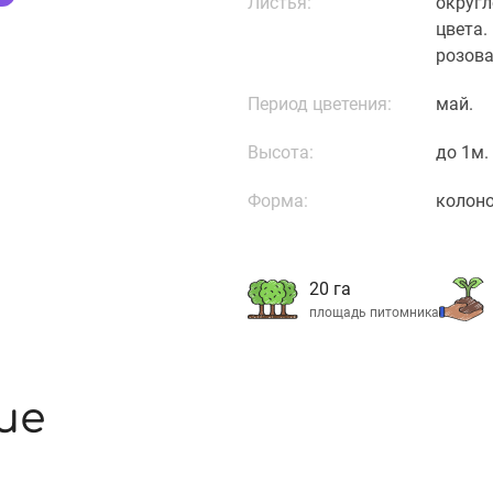
Листья:
округл
цвета.
розова
Период цветения:
май.
Высота:
до 1м.
Форма:
колон
20 га
площадь питомника
ие