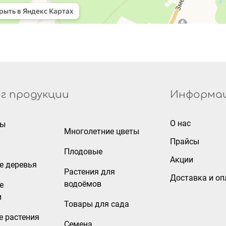
г продукции
Информа
О нас
ры
Многолетние цветы
Прайсы
Плодовые
Акции
е деревья
Растения для
Доставка и оп
водоёмов
е
и
Товары для сада
е растения
Семена