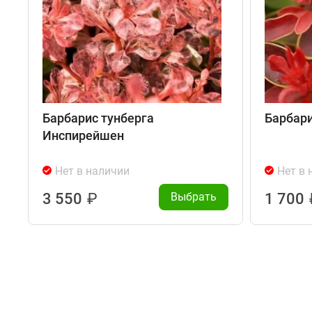
Барбарис тунберга
Барбар
Инспирейшен
Нет в наличии
Нет в 
3 550
₽
Выбрать
1 700