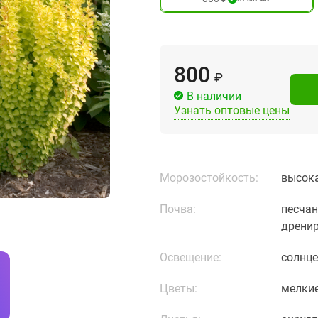
800
₽
В наличии
Узнать оптовые цены
Морозостойкость:
высока
Почва:
песчан
дренир
Освещение:
солнце
Цветы:
мелкие