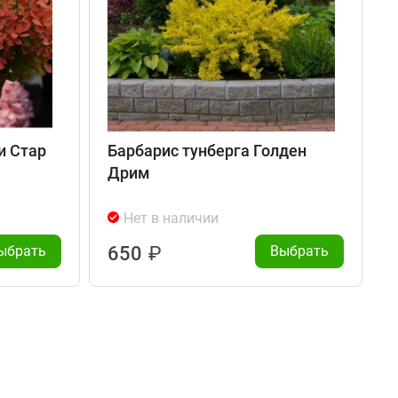
и Стар
Барбарис тунберга Голден
Дрим
Нет в наличии
ыбрать
650
₽
Выбрать