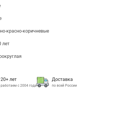
е
е
но-красно-коричневые
0 лет
оокруглая
20+ лет
Доставка
работаем с 2004 года
по всей России