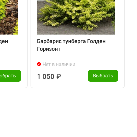
ден
Барбарис тунберга Голден
Горизонт
Нет в наличии
ыбрать
1 050
₽
Выбрать