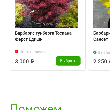
Барбарис тунберга Тоскана
Барбари
Ферст Едишн
Сансет
Нет в наличии
В нал
3 000
₽
Выбрать
2 250
Поможем