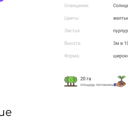
Освещение:
Солнц
Цветы:
желты
Листья:
пурпур
Высота:
3м в 1
Форма:
широк
20 га
площадь питомника
ие