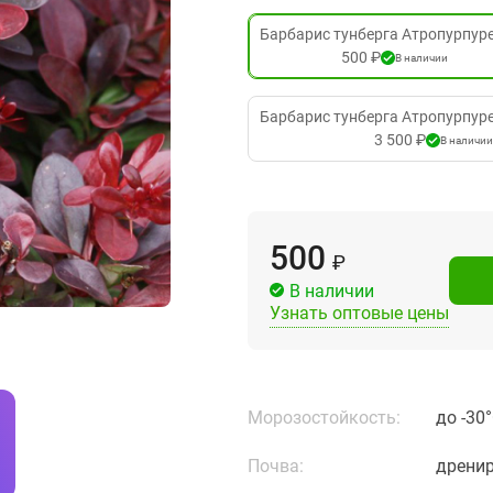
Барбарис тунберга Атропурпуре
500 ₽
В наличии
Барбарис тунберга Атропурпуреа
3 500 ₽
В наличии
500
₽
В наличии
Узнать оптовые цены
Морозостойкость:
до -30°
Почва:
дрени