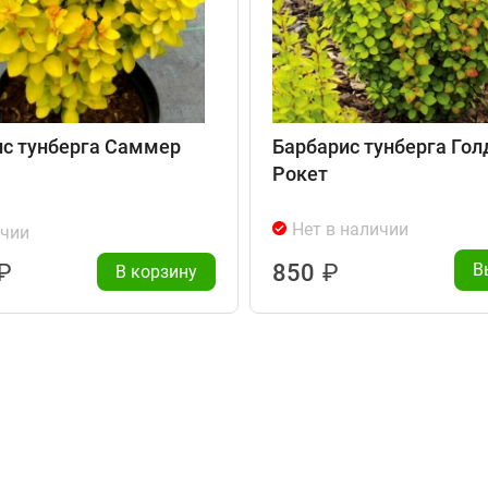
с тунберга Саммер
Барбарис тунберга Гол
Рокет
Нет в наличии
ичии
₽
850
₽
В
В корзину