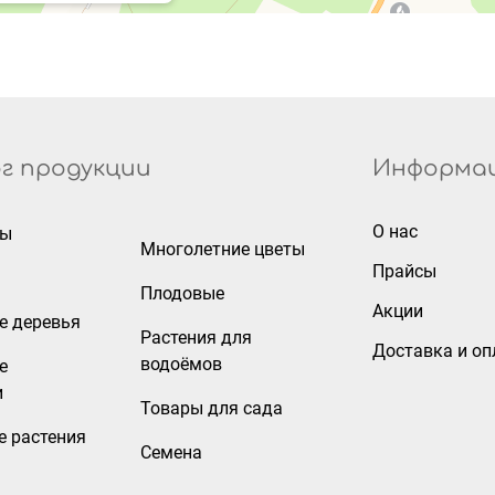
г продукции
Информа
О нас
ры
Многолетние цветы
Прайсы
Плодовые
Акции
е деревья
Растения для
Доставка и оп
водоёмов
е
и
Товары для сада
е растения
Семена