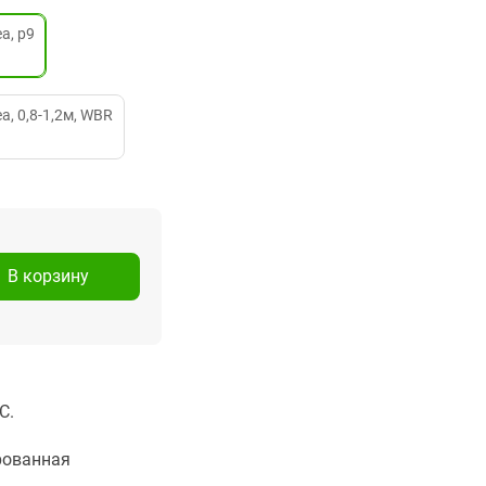
а, р9
, 0,8-1,2м, WBR
В корзину
C.
рованная