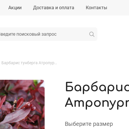
Акции
Доставка и оплата
Контакты
—
Барбарис тунберга Атропурпуреа
Барбарис
Атропур
Выберите размер