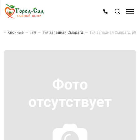
г
—
Хвойные
—
Туя
—
Туя западная Смарагд
—
Туя западная Смарагд, р9