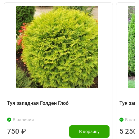
Туя западная Голден Глоб
Туя зап
В наличии
В нали
750
₽
5 250
В корзину