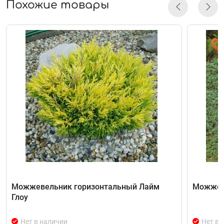
Похожие товары
Можжевельник горизонтальный Лайм
Можжеве
Глоу
Нет в наличии
Нет в 