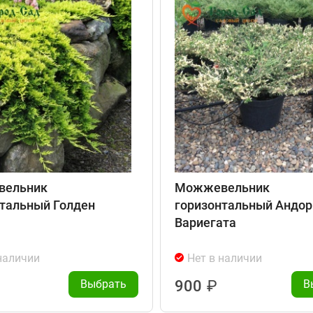
ельник
Можжевельник
тальный Голден
горизонтальный Андор
Вариегата
наличии
Нет в наличии
Выбрать
900
₽
В