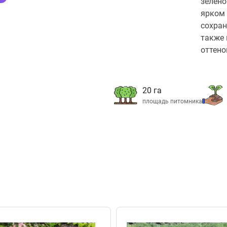
зелёно
ярком 
сохран
также 
оттено
20 га
площадь питомника