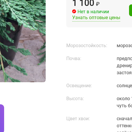
1 100
₽
Нет в наличии
Узнать оптовые цены
Морозостойкость:
морозо
Почва:
предпо
дренир
застоя
Освещение:
солнце 
Высота:
около 
чуть бо
Цвет хвои:
сначал
оттенк