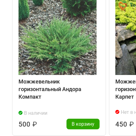
Можжевельник
Можжев
горизонтальный Андора
горизон
Компакт
Карпет
Нет в 
В наличии
500
₽
450
₽
В корзину