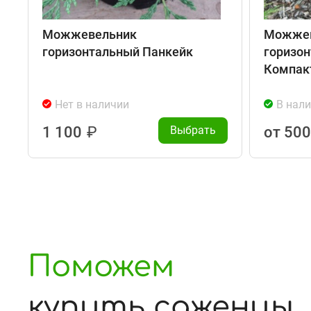
Можжевельник
Можжев
горизонтальный Панкейк
горизо
Компак
Нет в наличии
В нал
1 100
₽
Выбрать
от 50
Поможем
купить саженцы