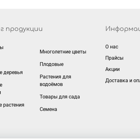
г продукции
Информа
О нас
ры
Многолетние цветы
Прайсы
Плодовые
Акции
е деревья
Растения для
Доставка и оп
водоёмов
е
и
Товары для сада
е растения
Семена