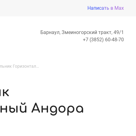
Написать в Max
Барнаул, Змеиногорский тракт, 49/1
+7 (3852) 60-48-70
Можжевельник Горизонтальный Андора Компакт
ик
ный Андора