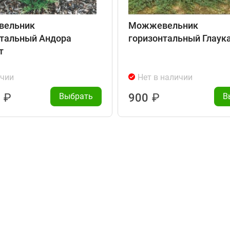
ельник
Можжевельник
нтальный Андора
горизонтальный Глаук
т
ичии
Нет в наличии
0
₽
Выбрать
900
₽
В