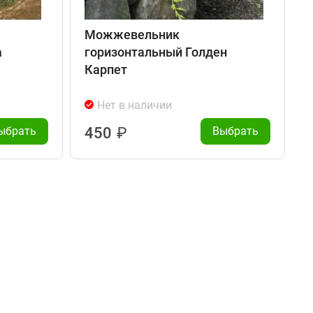
Можжевельник
а
горизонтальный Голден
Карпет
Нет в наличии
ыбрать
450
₽
Выбрать