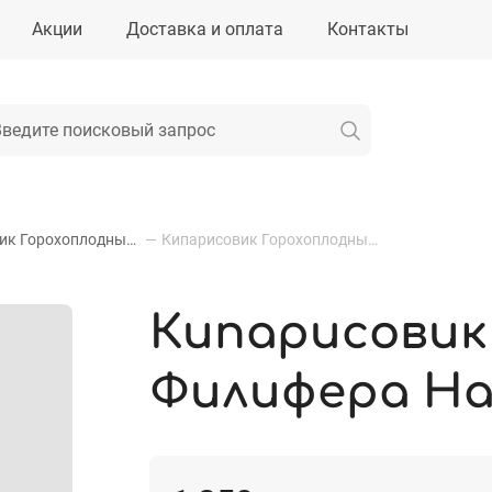
Акции
Доставка и оплата
Контакты
Кипарисовик Горохоплодный Филифера Нана
—
Кипарисовик Горохоплодный Филифера Нана
Кипарисовик
Филифера Н