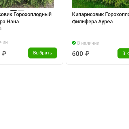
совик Горохоплодный
Кипарисовик Горохопл
ра Нана
Филифера Ауреа
а
ичии
В наличии
0
₽
Выбрать
600
₽
В 