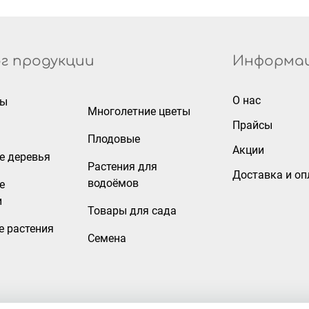
г продукции
Информа
О нас
ры
Многолетние цветы
Прайсы
Плодовые
Акции
е деревья
Растения для
Доставка и оп
водоёмов
е
и
Товары для сада
е растения
Семена