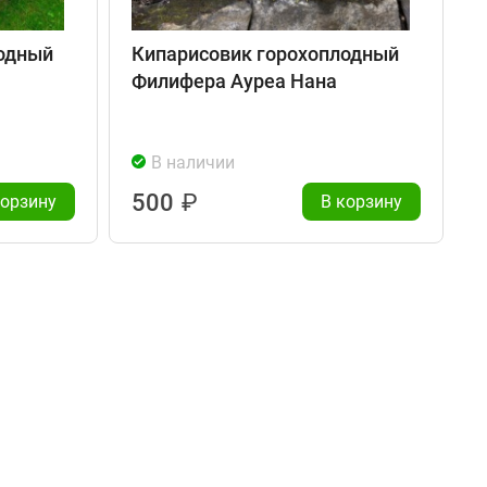
одный
Кипарисовик горохоплодный
Филифера Ауреа Нана
В наличии
500
₽
корзину
В корзину