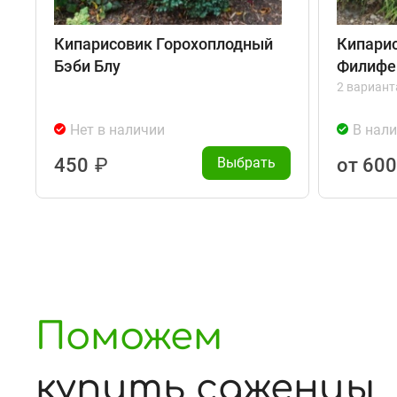
Кипарисовик Горохоплодный
Кипари
Бэби Блу
Филифе
2 вариант
Нет в наличии
В нал
450
₽
Выбрать
от 60
Поможем
купить саженцы