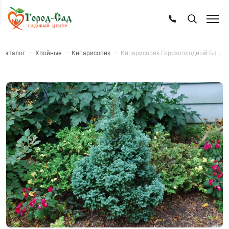
Каталог
—
Хвойные
—
Кипарисовик
—
Кипарисовик Горохоплодный Бэби Блу