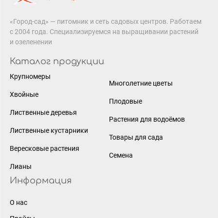
«Город-сад» — питомник и сеть садовых центров. Работаем
с 2004 года. Специализируемся на выращивании растений
и озеленении
Каталог продукции
Крупномеры
Многолетние цветы
Хвойные
Плодовые
Лиственные деревья
Растения для водоёмов
Лиственные кустарники
Товары для сада
Вересковые растения
Семена
Лианы
Информация
О нас