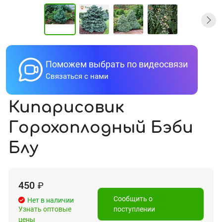
Поможем выбрать по видеосвязи
Связаться с нами
Кипарисовик
Горохоплодный Бэби
Блу
450
₽
Сообщить о
Нет в наличии
Узнать оптовые
поступлении
цены