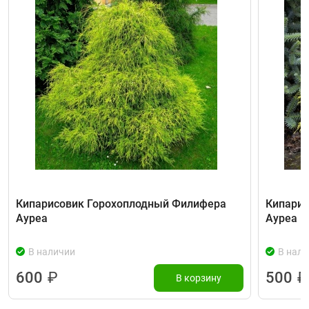
Кипарисовик Горохоплодный Филифера
Кипарис
Ауреа
Ауреа Н
В наличии
В нали
600
₽
500
₽
В корзину