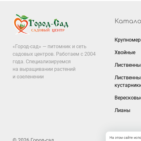
Катало
Крупноме
«Город-сад» — питомник и сеть
Хвойные
садовых центров. Работаем с 2004
года. Специализируемся
Лиственны
на выращивании растений
и озеленении
Лиственны
кустарник
Вересковы
Лианы
На этом сайте исп
© 2026 Город-сад