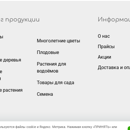
г продукции
Информа
О нас
ры
Многолетние цветы
Прайсы
Плодовые
Акции
е деревья
Растения для
Доставка и оп
водоёмов
е
и
Товары для сада
е растения
Семена
ользуются файлы cookie и Яндекс. Метрика. Нажимая кнопку «ПРИНЯТЬ» или
Правовая информация