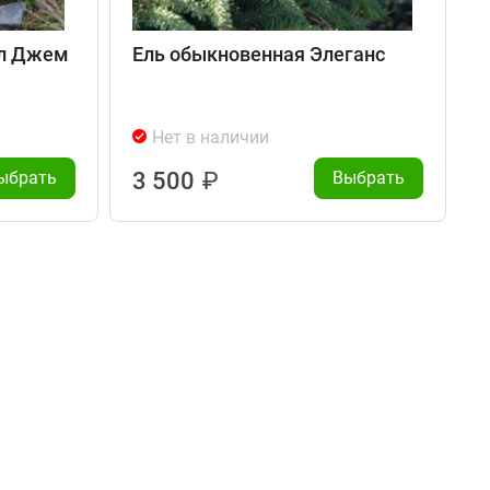
тл Джем
Ель обыкновенная Элеганс
Нет в наличии
ыбрать
3 500
₽
Выбрать