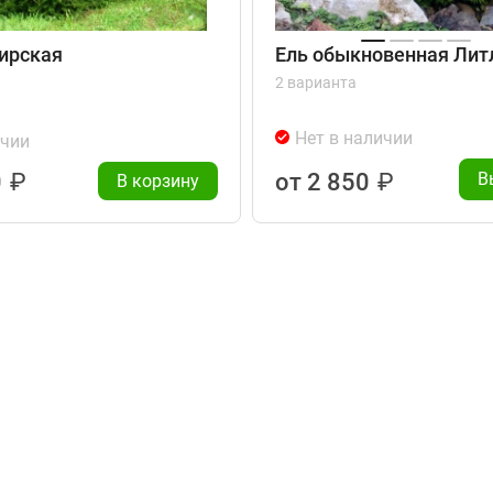
ирская
Ель обыкновенная Ли
2 варианта
Нет в наличии
ичии
0
₽
от 2 850
₽
В
В корзину