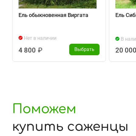
Ель обыкновенная Виргата
Ель Сиб
Нет в наличии
В нал
4 800
₽
Выбрать
20 00
Поможем
купить саженцы