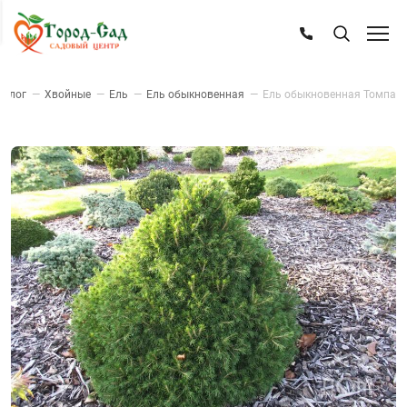
талог
—
Хвойные
—
Ель
—
Ель обыкновенная
—
Ель обыкновенная Томпа