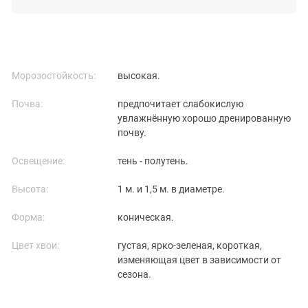
Морозостойкость:
высокая.
Почва:
предпочитает слабокислую
увлажнённую хорошо дренированную
почву.
Освещение:
тень - полутень.
Высота:
1 м. и 1,5 м. в диаметре.
Форма:
коническая.
Цвет хвои:
густая, ярко-зеленая, короткая,
изменяющая цвет в зависимости от
сезона.