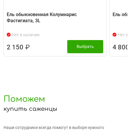
Ель обыкновенная Колумнарис
Ель обы
Фастигиата, 3L
Нет в наличии
Нет в 
2 150
₽
4 800
Выбрать
Поможем
купить саженцы
Наши сотрудники всегда помогут в выборе нужного