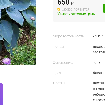
650
₽
Скоро появится
Узнать оптовые цены
Морозостойкость:
- 40°С
Почва:
плодор
застоя
Освещение:
тень -
Цветы:
бледно
Листья:
плотны
средне
ребрис
с вос