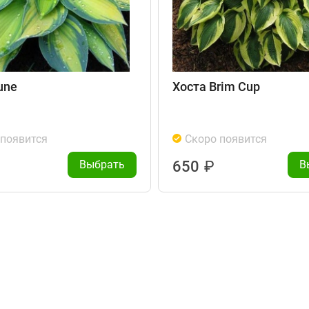
une
Хоста Brim Cup
 появится
Скоро появится
Выбрать
650
₽
В