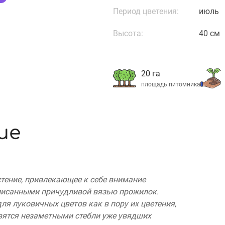
Период цветения:
июль
Высота:
40 см
20 га
площадь питомника
ие
стение, привлекающее к себе внимание
писанными причудливой вязью прожилок.
я луковичных цветов как в пору их цветения,
овятся незаметными стебли уже увядших