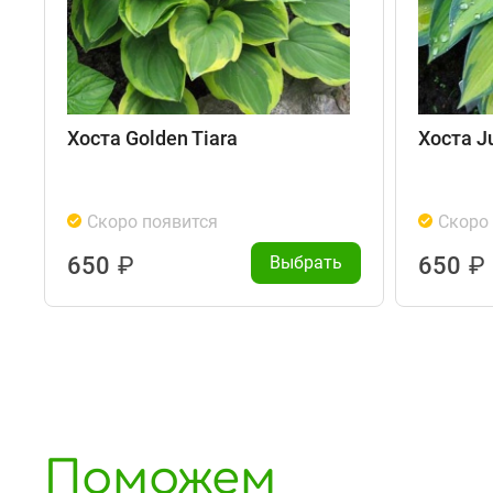
Хоста Golden Tiara
Хоста J
Скоро появится
Скоро
650
₽
Выбрать
650
₽
Поможем