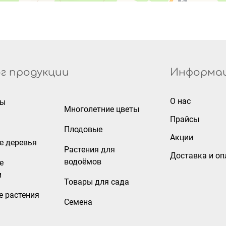
г продукции
Информа
О нас
ры
Многолетние цветы
Прайсы
Плодовые
Акции
е деревья
Растения для
Доставка и оп
водоёмов
е
и
Товары для сада
е растения
Семена