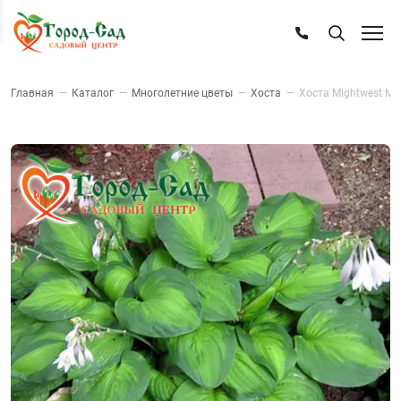
Главная
—
Каталог
—
Многолетние цветы
—
Хоста
—
Хоста Mightwest Ma