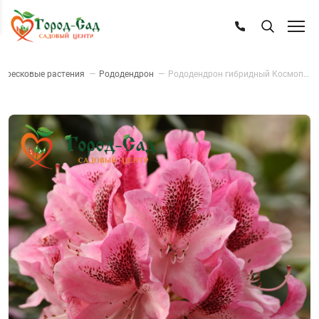
Вересковые растения
—
Рододендрон
—
Рододендрон гибридный Космополитан