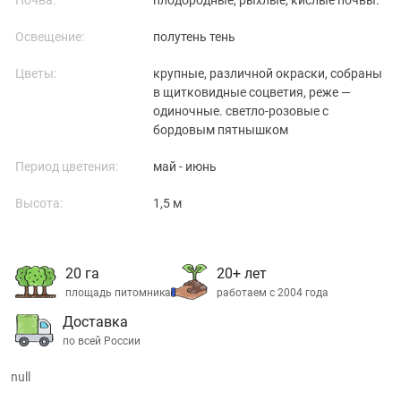
Освещение:
полутень тень
Цветы:
крупные, различной окраски, собраны
в щитковидные соцветия, реже —
одиночные. светло-розовые с
бордовым пятнышком
Период цветения:
май - июнь
Высота:
1,5 м
20 га
20+ лет
площадь питомника
работаем с 2004 года
Доставка
по всей России
null