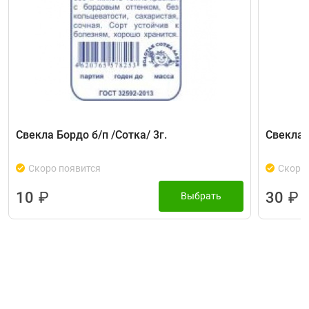
Свекла Бордо б/п /Сотка/ 3г.
Свекла 
Скоро появится
Скоро 
10
₽
30
₽
Выбрать