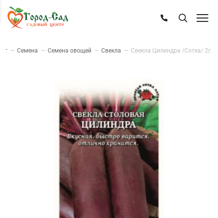
лог
—
Семена
—
Семена овощей
—
Свекла
—
Свекла Цилиндра /Сотка/ 2г.