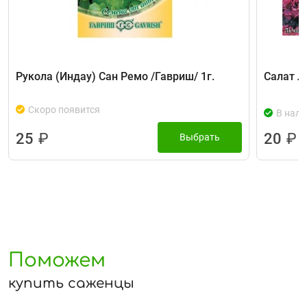
Рукола (Индау) Сан Ремо /Гавриш/ 1г.
Салат Л
Скоро появится
В нали
25
₽
20
₽
Выбрать
Поможем
купить саженцы