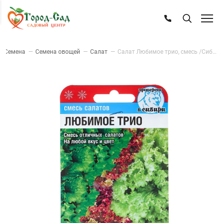
—
Семена
—
Семена овощей
—
Салат
—
Салат Любимое трио, смесь /СибСад/ 1г.