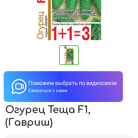
Поможем выбрать по видеосвязи
Связаться с нами
Огурец Теща F1,
(Гавриш)