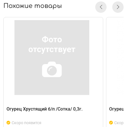
Похожие товары
Огурец Хрустящий б/п /Сотка/ 0,3г.
Огурец 
Скоро появится
Скоро 