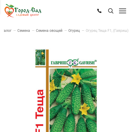
аталог
—
Семена
—
Семена овощей
—
Огурец
—
Огурец Теща F1, (Гавриш)