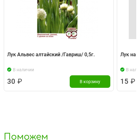
Лук Альвес алтайский /Гавриш/ 0,5г.
Лук на з
В наличии
В нали
30
₽
15
₽
В корзину
Поможем