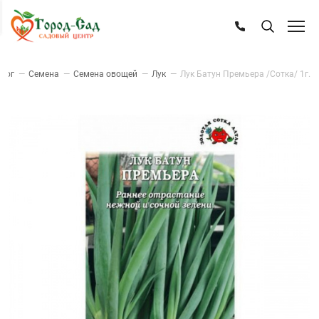
лог
—
Семена
—
Семена овощей
—
Лук
—
Лук Батун Премьера /Сотка/ 1г.