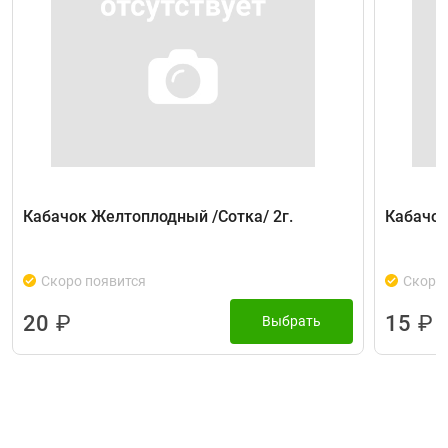
Кабачок Желтоплодный /Сотка/ 2г.
Кабачок
Скоро появится
Скоро 
20
₽
15
₽
Выбрать