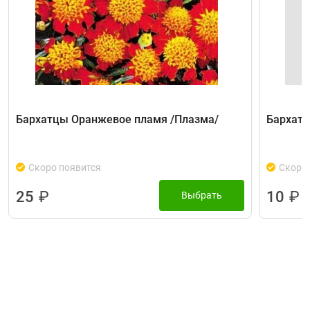
Бархатцы Оранжевое пламя /Плазма/
Бархатцы
Скоро появится
Скоро 
25
₽
10
₽
Выбрать