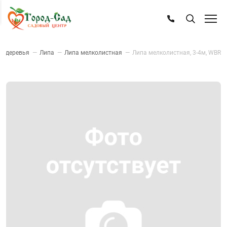
е деревья
—
Липа
—
Липа мелколистная
—
Липа мелколистная, 3-4м, WBR