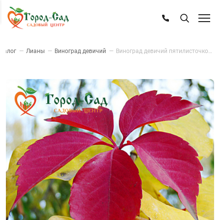
талог
—
Лианы
—
Виноград девичий
—
Виноград девичий пятилисточковый