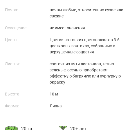
Почва:
почвы любые, относительно сухие или
свежие
Освещение:
не имеет значения
Цветы:
Цветки на тонких цветоножках в 3-6-
цветковых зонтиках, собранных в
верхушечные соцветия
Листья:
состоят из пяти листочков, темно-
зеленые, осенью приобретают
эффектную багряную или пурпурную
окраску
Высота:
10 м
Форма:
Лиана
20 га
20+ лет