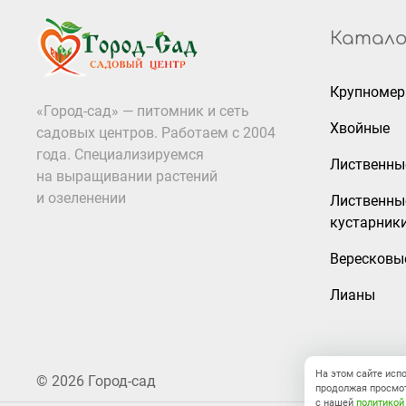
Катало
Крупноме
«Город-сад» — питомник и сеть
Хвойные
садовых центров. Работаем с 2004
года. Специализируемся
Лиственны
на выращивании растений
и озеленении
Лиственны
кустарник
Вересковы
Лианы
На этом сайте исп
© 2026 Город-сад
продолжая просмот
с нашей
политикой