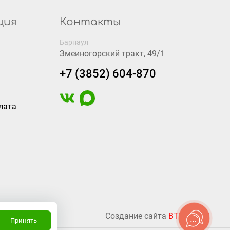
ция
Контакты
Барнаул
Змеиногорский тракт, 49/1
+7 (3852) 604-870
лата
Создание сайта
BTB Digital
Принять