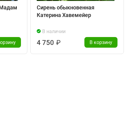
 Мадам
Сирень обыкновенная
Катерина Хавемейер
В наличии
4 750
₽
корзину
В корзину