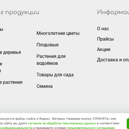
г продукции
Информа
О нас
ры
Многолетние цветы
Прайсы
Плодовые
Акции
е деревья
Растения для
Доставка и оп
водоёмов
е
и
Товары для сада
е растения
Семена
ользуются файлы cookie и Яндекс. Метрика. Нажимая кнопку «ПРИНЯТЬ» или
Правовая информация
р сайта, вы даете
согласие на обработку персональных данных
в соответствии
 конфиденциальности
и принимаете условия
пользовательского соглашения
.