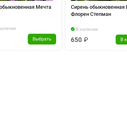
 обыкновенная Мечта
Сирень обыкновенная
Флорен Степман
наличии
В наличии
Выбрать
650
₽
В 