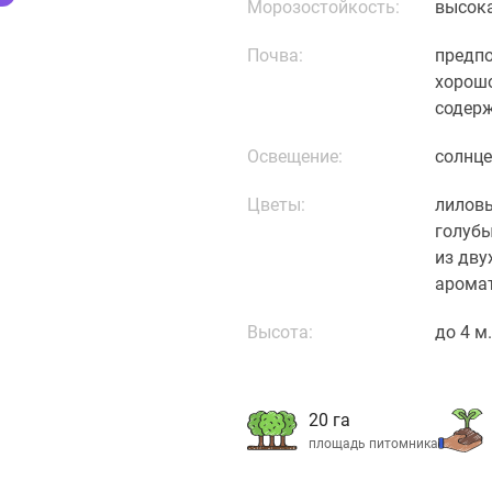
Морозостойкость:
высока
Почва:
предпо
хорошо
содерж
Освещение:
солнце
Цветы:
лиловы
голубы
из дву
арома
Высота:
до 4 м.
20 га
площадь питомника