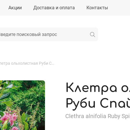
Акции
Доставка и оплата
Контакты
Клетра ольхолистная Руби Спайс
Клетра о
Руби Спа
Clethra alnifolia Ruby Sp