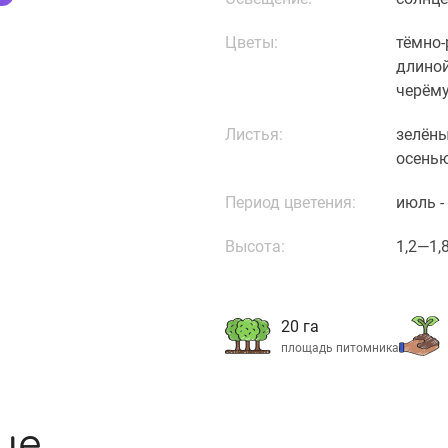
Цветы:
тёмно-
длиной
черёму
Листья:
зелёны
осенью
Период цветения:
июль -
Высота:
1,2—1,8
20 га
площадь питомника
ие