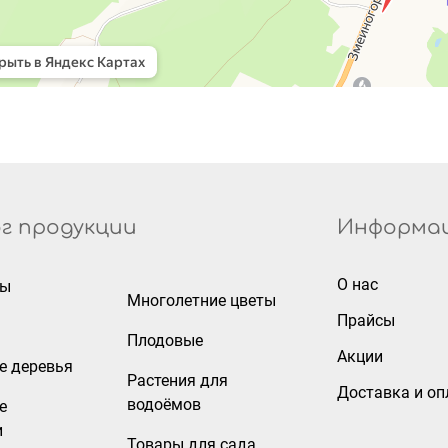
г продукции
Информа
О нас
ры
Многолетние цветы
Прайсы
Плодовые
Акции
е деревья
Растения для
Доставка и оп
водоёмов
е
и
Товары для сада