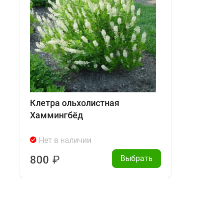
Клетра ольхолистная
Хаммингбёд
Нет в наличии
800
₽
Выбрать