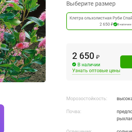
Выберите размер
Клетра ольхолистная Руби Спайс
2 650 ₽
В наличии
2 650
₽
В наличии
Узнать оптовые цены
Морозостойкость:
высока
Почва:
предпо
рыхлая
Освещение:
солнце