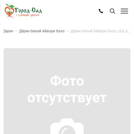
—
Дерен
—
Дёрен белый Айвори Хало
—
Дёрен белый Айвори Хало, с3,6, 60/+см