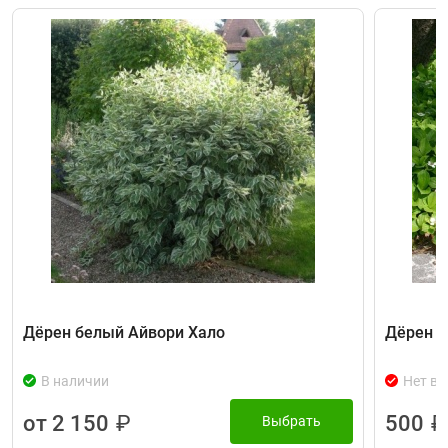
Дёрен белый Айвори Хало
Дёрен к
В наличии
Нет в 
от 2 150
₽
500
₽
Выбрать