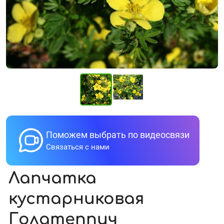
Поможем выбрать по видеосвязи
Связаться с нами
Лапчатка
кустарниковая
Голдтеппич