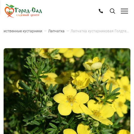
Лиственные кустарники
—
Лапчатка
—
Лапчатка кустарниковая Голдтеппич