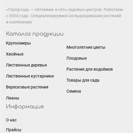
«Город-сад» — питомник и сеть садовых центров. Работаем
с 2004 года. Специализируемся на выращивании растений
и озеленении
Каталог продукции
Крупномеры
Многолетние цветы
Хвойные
Плодовые
Лиственные деревья
Растения для водоёмов
Лиственные кустарники
Товары для сада
Вересковые растения
Семена
Лианы
Информация
О нас
Прайсы