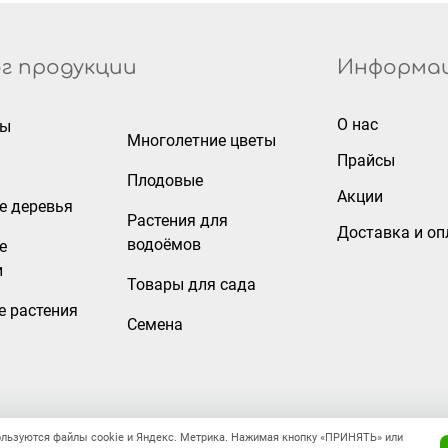
г продукции
Информа
О нас
ры
Многолетние цветы
Прайсы
Плодовые
Акции
е деревья
Растения для
Доставка и оп
водоёмов
е
и
Товары для сада
е растения
Семена
ользуются файлы cookie и Яндекс. Метрика. Нажимая кнопку «ПРИНЯТЬ» или
Правовая информация