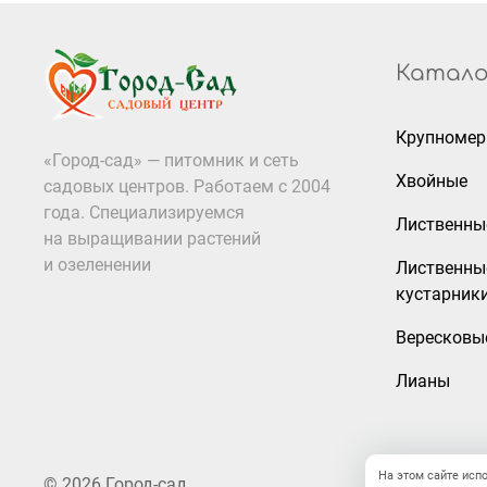
Катало
Крупноме
«Город-сад» — питомник и сеть
Хвойные
садовых центров. Работаем с 2004
года. Специализируемся
Лиственны
на выращивании растений
и озеленении
Лиственны
кустарник
Вересковы
Лианы
На этом сайте исп
© 2026 Город-сад