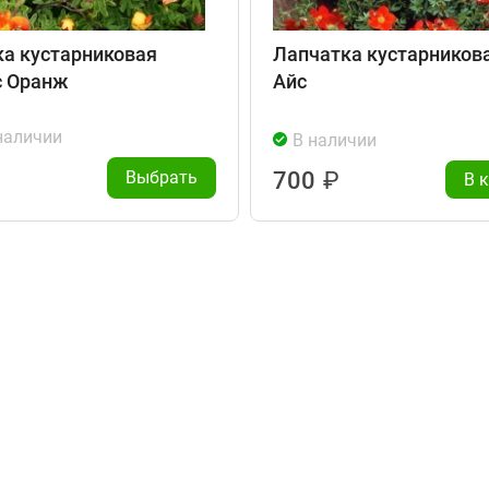
а кустарниковая
Лапчатка кустарников
с Оранж
Айс
наличии
В наличии
Выбрать
700
₽
В 