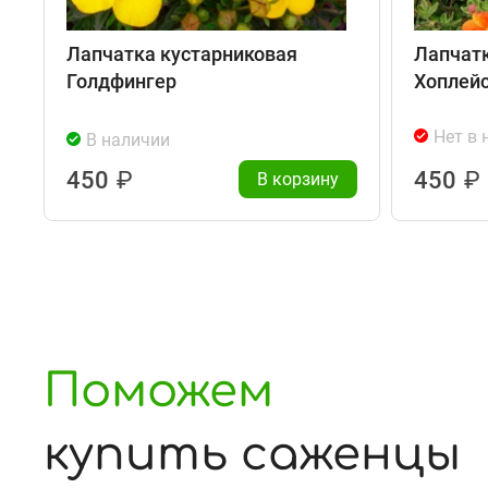
Лапчатка кустарниковая
Лапчатк
Голдфингер
Хоплей
Нет в 
В наличии
450
₽
450
₽
В корзину
Поможем
купить саженцы