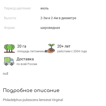
Период цветения:
июль
Высота:
2-3м и 2-4м в диаметре
Форма:
шаровидная
20 га
20+ лет
площадь питомника
работаем с 2004 года
Доставка
по всей России
null
Подробное описание
Philadelphus pubescens lemoinei Virginal