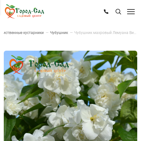
Лиственные кустарники
—
Чубушник
—
Чубушник махровый Лемуана Вирджинал (Жасмин садовый)