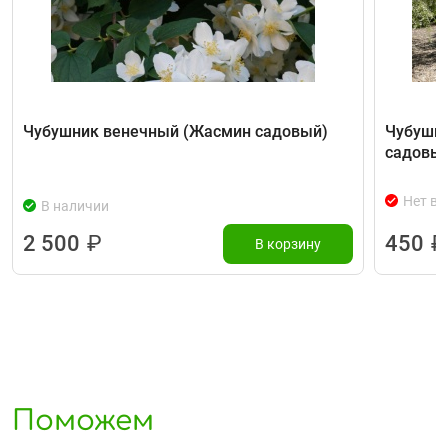
Чубушник венечный (Жасмин садовый)
Чубушн
садовы
Нет в 
В наличии
2 500
₽
450
₽
В корзину
Поможем