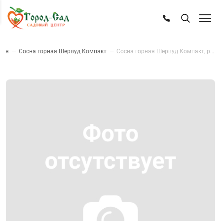
ная
—
Сосна горная Шервуд Компакт
—
Сосна горная Шервуд Компакт, р14