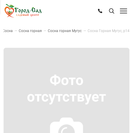
—
Сосна
—
Сосна горная
—
Сосна горная Мугус
—
Сосна Горная Мугус, р14